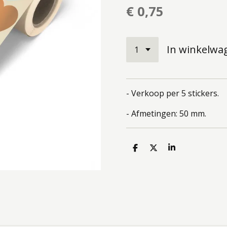
€ 0,75
In winkelwa
- Verkoop per 5 stickers.
- Afmetingen: 50 mm.
D
D
S
e
e
h
l
e
a
e
l
r
n
e