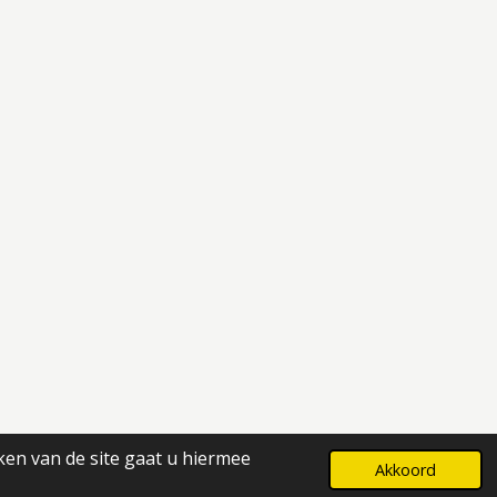
ken van de site gaat u hiermee
Powered by
JouwWeb
Akkoord