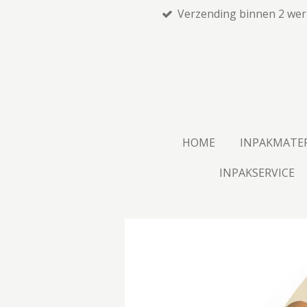
Verzending binnen 2 we
Ga
direct
naar
de
hoofdinhoud
HOME
INPAKMATE
INPAKSERVICE