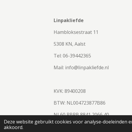
Linpakliefde
Hambloksestraat 11
5308 KN, Aalst
Tel: 06-39442365
Mail: info@linpakliefde.nl
KVK: 89400208
BTW:
NL004723877B86
NL60 RBRB 8841 2066 40
© 2023 - 2026 Linpakliefde
Deze website gebruikt cookies voor analyse-doeleinden en
akkoord.