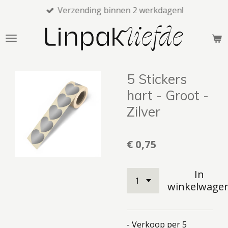
Verzending binnen 2 werkdagen!
Ga
direct
naar
de
hoofdinhoud
5 Stickers
hart - Groot -
Zilver
€ 0,75
In
winkelwage
- Verkoop per 5