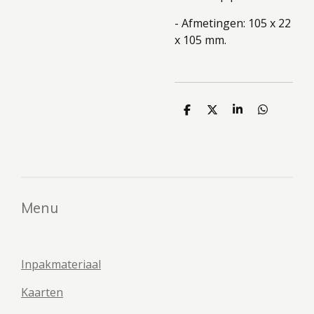
- Afmetingen: 105 x 22
x 105 mm.
D
D
S
D
e
e
h
e
l
e
a
l
e
l
r
e
n
e
n
Menu
Inpakmateriaal
Kaarten