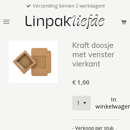
Verzending binnen 2 werkdagen!
Ga
direct
naar
de
hoofdinhoud
Kraft doosje
met venster
vierkant
€ 1,00
In
winkelwage
- Verkoop per stuk.