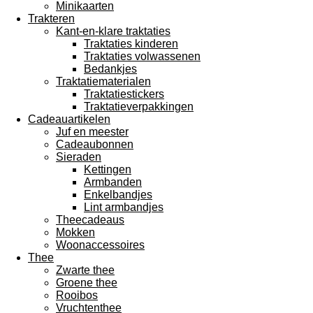
Minikaarten
Trakteren
Kant-en-klare traktaties
Traktaties kinderen
Traktaties volwassenen
Bedankjes
Traktatiematerialen
Traktatiestickers
Traktatieverpakkingen
Cadeauartikelen
Juf en meester
Cadeaubonnen
Sieraden
Kettingen
Armbanden
Enkelbandjes
Lint armbandjes
Theecadeaus
Mokken
Woonaccessoires
Thee
Zwarte thee
Groene thee
Rooibos
Vruchtenthee