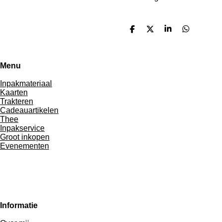
D
D
S
D
e
e
h
e
l
e
a
l
e
l
r
e
n
e
n
Menu
Inpakmateriaal
Kaarten
Trakteren
Cadeauartikelen
Thee
Inpakservice
Groot inkopen
Evenementen
Informatie