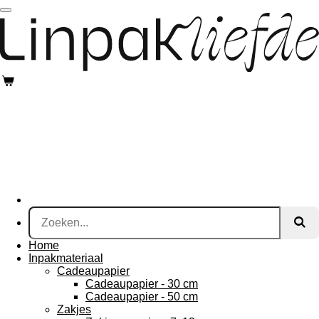
Ga
direct
naar
de
hoofdinhoud
Home
Inpakmateriaal
Cadeaupapier
Cadeaupapier - 30 cm
Cadeaupapier - 50 cm
Zakjes