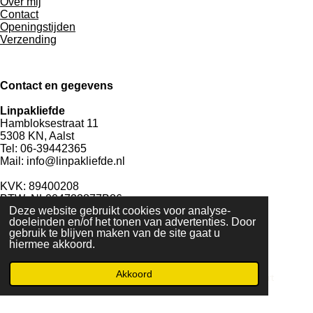
Over mij
Contact
Openingstijden
Verzending
Contact en gegevens
Linpakliefde
Hambloksestraat 11
5308 KN, Aalst
Tel: 06-39442365
Mail: info@linpakliefde.nl
KVK: 89400208
BTW:
NL004723877B86
Deze website gebruikt cookies voor analyse-
NL60 RBRB 8841 2066 40
doeleinden en/of het tonen van advertenties. Door
© 2023 - 2026 Linpakliefde
gebruik te blijven maken van de site gaat u
Powered by
JouwWeb
hiermee akkoord.
Akkoord
E-mailadres
Telefoonnummer
Kaart