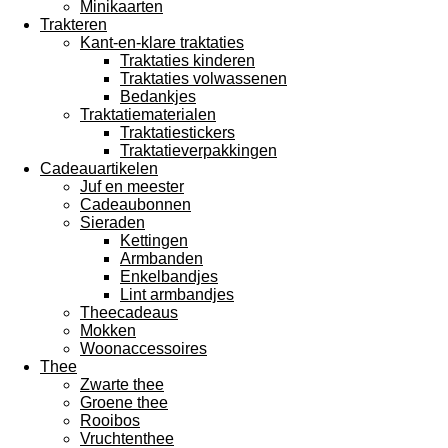
Minikaarten
Trakteren
Kant-en-klare traktaties
Traktaties kinderen
Traktaties volwassenen
Bedankjes
Traktatiematerialen
Traktatiestickers
Traktatieverpakkingen
Cadeauartikelen
Juf en meester
Cadeaubonnen
Sieraden
Kettingen
Armbanden
Enkelbandjes
Lint armbandjes
Theecadeaus
Mokken
Woonaccessoires
Thee
Zwarte thee
Groene thee
Rooibos
Vruchtenthee