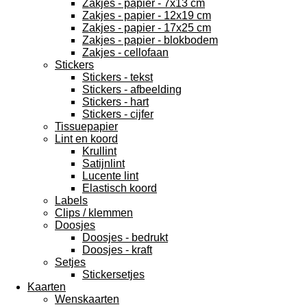
Zakjes - papier - 7x13 cm
Zakjes - papier - 12x19 cm
Zakjes - papier - 17x25 cm
Zakjes - papier - blokbodem
Zakjes - cellofaan
Stickers
Stickers - tekst
Stickers - afbeelding
Stickers - hart
Stickers - cijfer
Tissuepapier
Lint en koord
Krullint
Satijnlint
Lucente lint
Elastisch koord
Labels
Clips / klemmen
Doosjes
Doosjes - bedrukt
Doosjes - kraft
Setjes
Stickersetjes
Kaarten
Wenskaarten