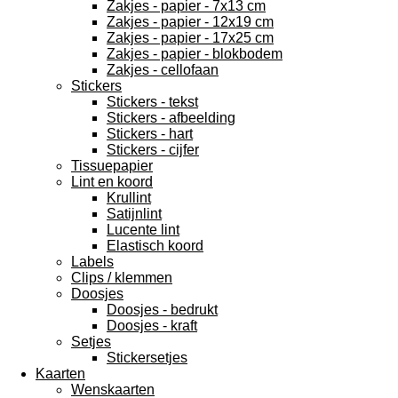
Zakjes - papier - 7x13 cm
Zakjes - papier - 12x19 cm
Zakjes - papier - 17x25 cm
Zakjes - papier - blokbodem
Zakjes - cellofaan
Stickers
Stickers - tekst
Stickers - afbeelding
Stickers - hart
Stickers - cijfer
Tissuepapier
Lint en koord
Krullint
Satijnlint
Lucente lint
Elastisch koord
Labels
Clips / klemmen
Doosjes
Doosjes - bedrukt
Doosjes - kraft
Setjes
Stickersetjes
Kaarten
Wenskaarten