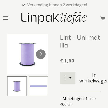
Verzending binnen 2 werkdagen!
Ga
direct
naar
de
hoofdinhoud
Lint - Uni mat
lila
€ 1,60
In
winkelwage
- Afmetingen: 1 cm x
400 cm.