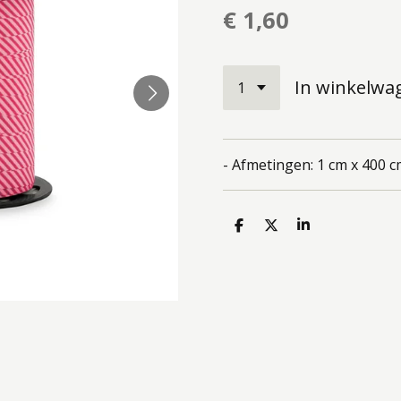
€ 1,60
In winkelwa
- Afmetingen: 1 cm x 400 c
D
D
S
e
e
h
l
e
a
e
l
r
n
e