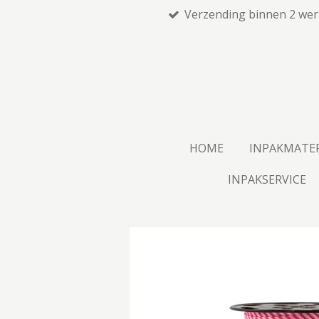
Verzending binnen 2 we
Ga
direct
naar
de
hoofdinhoud
HOME
INPAKMATE
INPAKSERVICE