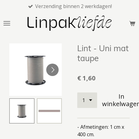
Verzending binnen 2 werkdagen!
Ga
direct
naar
de
hoofdinhoud
Lint - Uni mat
taupe
€ 1,60
In
winkelwage
- Afmetingen: 1 cm x
400 cm.