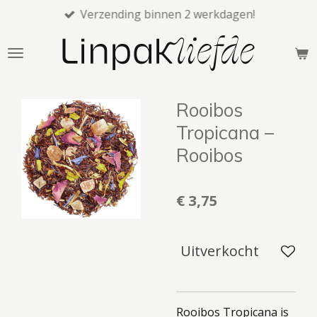
Verzending binnen 2 werkdagen!
Ga
direct
naar
de
hoofdinhoud
Rooibos
Tropicana –
Rooibos
€ 3,75
Uitverkocht
Rooibos Tropicana is