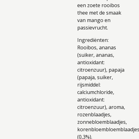
een zoete rooibos
thee met de smaak
van mango en
passievrucht.
Ingrediënten:
Rooibos, ananas
(suiker, ananas,
antioxidant:
citroenzuur), papaja
(papaja, suiker,
rijsmiddel:
calciumchloride,
antioxidant:
citroenzuur), aroma,
rozenblaadjes,
zonnebloemblaadjes,
korenbloembloemblaadje
(0,3%).