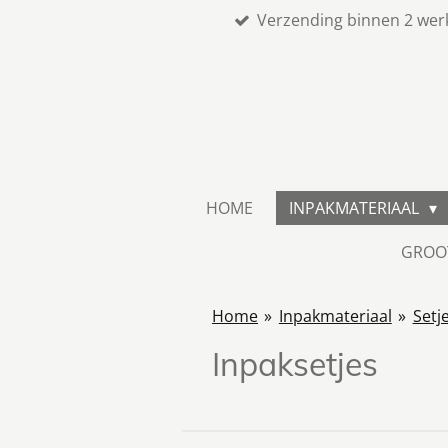
Verzending binnen 2 wer
Ga
direct
naar
de
hoofdinhoud
HOME
INPAKMATERIAAL
GROO
Home
»
Inpakmateriaal
»
Setj
Inpaksetjes