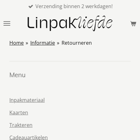
Verzending binnen 2 werkdagen!
Ga
direct
naar
de
hoofdinhoud
Home
»
Informatie
»
Retourneren
Menu
Inpakmateriaal
Kaarten
Trakteren
Cadeauartikelen