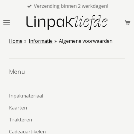
Verzending binnen 2 werkdagen!
Ga
direct
naar
de
hoofdinhoud
Home
»
Informatie
»
Algemene voorwaarden
Menu
Inpakmateriaal
Kaarten
Trakteren
Cadeauartikelen