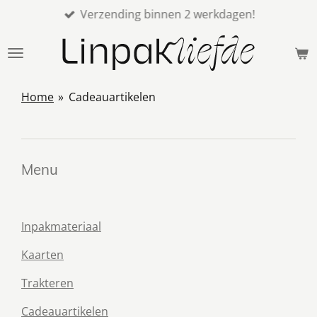
Verzending binnen 2 werkdagen!
Ga
direct
naar
de
hoofdinhoud
Home
»
Cadeauartikelen
Menu
Inpakmateriaal
Kaarten
Trakteren
Cadeauartikelen